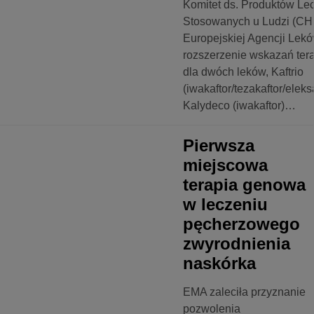
Komitet ds. Produktów Le
Stosowanych u Ludzi (C
Europejskiej Agencji Lekó
rozszerzenie wskazań ter
dla dwóch leków, Kaftrio
(iwakaftor/tezakaftor/eleksa
Kalydeco (iwakaftor)…
OLOGIA
Pierwsza
miejscowa
terapia genowa
w leczeniu
pęcherzowego
zwyrodnienia
naskórka
EMA zaleciła przyznanie
pozwolenia