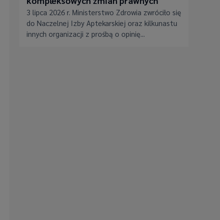
kompleksowych zmian prawnych
czniczych
3 lipca 2026 r. Ministerstwo Zdrowia zwróciło się
HMP)
do Naczelnej Izby Aptekarskiej oraz kilkunastu
w zalecił
innych organizacji z prośbą o opinię...
apeutycznych
kaftor ) i