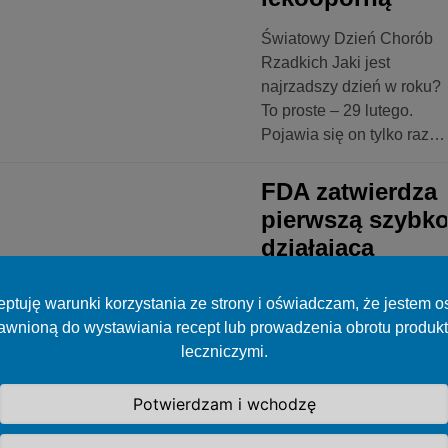
Światowy Dzień Chorób
Rzadkich Jaki jest
najrzadszy dzień w roku?
To proste – 29 lutego.
Pojawia się on tylko raz…
FDA zatwierdza
pierwszą szybk
działającą
biopodobną
insulinę
ptuję warunki korzystania ze strony i oświadczam, że jestem 
awnioną do wystawiania recept lub prowadzenia obrotu produk
Amerykańska Agencja ds.
leczniczymi.
Żywności i Leków
zatwierdziła Merilog (insul
Potwierdzam i wchodzę
aspart-szjj) jako biopodob
do Novolog (insulina aspar