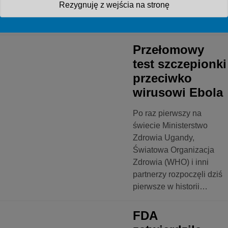
Rezygnuję z wejścia na stronę
w celu poprawy kontroli
glikemii u dorosłych…
Przełomowy
test szczepionki
przeciwko
wirusowi Ebola
Po raz pierwszy na
świecie Ministerstwo
Zdrowia Ugandy,
Światowa Organizacja
Zdrowia (WHO) i inni
partnerzy rozpoczęli dziś
pierwsze w historii…
 TECHNOLOGIA
WAŻNE
FDA