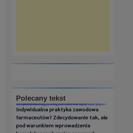
w na
Polecany tekst
Indywidualna praktyka zawodowa farmaceutów? Zdecydowanie tak, ale pod warunkiem wprowadzenia kompleksowych zmian prawnych
 w
Indywidualna praktyka zawodowa
tów z
farmaceutów? Zdecydowanie tak, ale
ami
pod warunkiem wprowadzenia