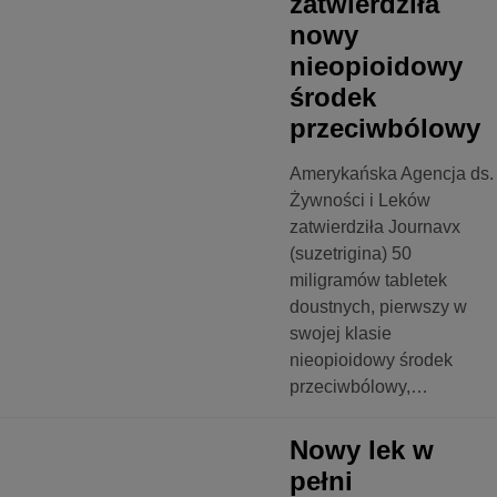
zatwierdziła
nowy
nieopioidowy
środek
przeciwbólowy
Amerykańska Agencja ds.
Żywności i Leków
zatwierdziła Journavx
(suzetrigina) 50
miligramów tabletek
doustnych, pierwszy w
swojej klasie
nieopioidowy środek
przeciwbólowy,…
LOGIA
Nowy lek w
pełni