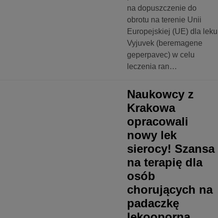
na dopuszczenie do
obrotu na terenie Unii
Europejskiej (UE) dla leku
Vyjuvek (beremagene
geperpavec) w celu
leczenia ran…
WACJE I TECHNOLOGIA
SLIDER
Naukowcy z
Krakowa
opracowali
nowy lek
sierocy! Szansa
na terapię dla
osób
chorujących na
padaczkę
lekooporną