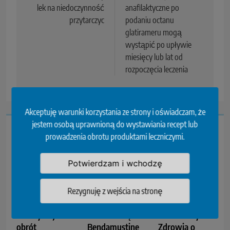
lek na niedoczynność
anafilaktyczne po
przytarczyc
podaniu octanu
glatirameru mogą
wystąpić po upływie
miesięcy lub lat od
rozpoczęcia leczenia
Akceptuję warunki korzystania ze strony i oświadczam, że
jestem osobą uprawnioną do wystawiania recept lub
Przeczytaj...
prowadzenia obrotu produktami leczniczymi.
Potwierdzam i wchodzę
Rezygnuję z wejścia na stronę
GIF
GIF wycofuje z
NIA wnioskuje
wstrzymuje
obrotu serię
do Ministry
obrót
Bendamustine
Zdrowia o