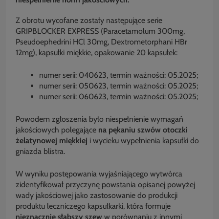
Z obrotu wycofane zostały następujące serie
GRIPBLOCKER EXPRESS (Paracetamolum 300mg,
Pseudoephedrini HCl 30mg, Dextrometorphani HBr
12mg), kapsułki miękkie, opakowanie 20 kapsułek:
numer serii: 040623, termin ważności: 05.2025;
numer serii: 050623, termin ważności: 05.2025;
numer serii: 060623, termin ważności: 05.2025;
Powodem zgłoszenia było niespełnienie wymagań
jakościowych polegające
na pękaniu szwów otoczki
żelatynowej miękkiej
i wycieku wypełnienia kapsułki do
gniazda blistra.
W wyniku postępowania wyjaśniającego wytwórca
zidentyfikował przyczynę powstania opisanej powyżej
wady jakościowej jako zastosowanie do produkcji
produktu leczniczego kapsułkarki, która formuje
nieznacznie słabszy szew
w porównaniu z innymi