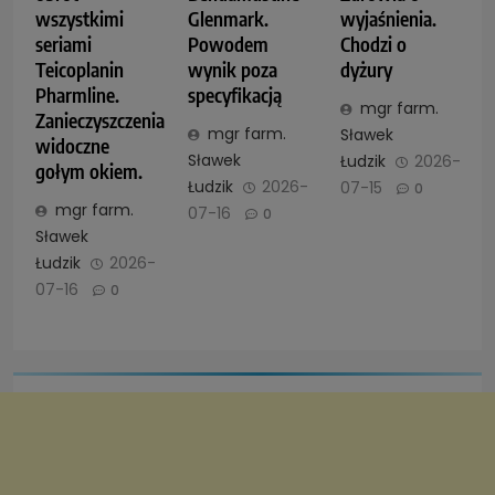
wszystkimi
Glenmark.
wyjaśnienia.
seriami
Powodem
Chodzi o
Teicoplanin
wynik poza
dyżury
Pharmline.
specyfikacją
mgr farm.
Zanieczyszczenia
mgr farm.
Sławek
widoczne
Sławek
Łudzik
2026-
gołym okiem.
Łudzik
2026-
07-15
0
mgr farm.
07-16
0
Sławek
Łudzik
2026-
07-16
0