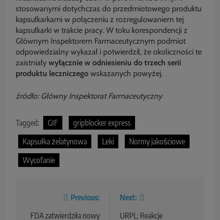
stosowanymi dotychczas do przedmiotowego produktu
kapsułkarkami w połączeniu z rozregulowaniem tej
kapsułkarki w trakcie pracy. W toku korespondencji z
Głównym Inspektorem Farmaceutycznym podmiot
odpowiedzialny wykazał i potwierdził, że okoliczności te
zaistniały
wyłącznie w odniesieniu do trzech serii
produktu leczniczego
wskazanych powyżej.
źródło: Główny Inspektorat Farmaceutyczny
Tagged:
GIF
gripblocker express
Kapsułka żelatynowa
Leki
Normy jakościowe
Wycofanie
Previous:
Next:
FDA zatwierdziła nowy
URPL: Reakcje