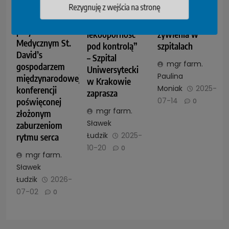
Rezygnuję z wejścia na stronę
Instytut
„Mikroby,
PTD w
Arytmii Serca
antybiotyki i
sprawie
przy Centrum
lekooporność
żywienia w
Medycznym St.
pod kontrolą”
szpitalach
David’s
– Szpital
mgr farm.
gospodarzem
Uniwersytecki
Paulina
międzynarodowej
w Krakowie
Moniak
2025-
konferencji
zaprasza
07-14
poświęconej
0
mgr farm.
złożonym
Sławek
zaburzeniom
Łudzik
2025-
rytmu serca
10-20
0
mgr farm.
Sławek
Łudzik
2026-
07-02
0