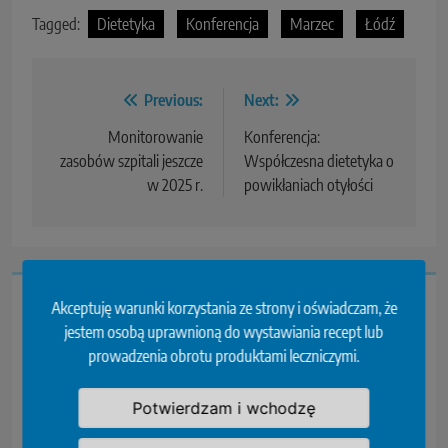
Tagged:
Dietetyka
Konferencja
Marzec
Łódź
Previous:
Next:
Monitorowanie
Konferencja:
zasobów szpitali jeszcze
Współczesna dietetyka o
w 2025 r.
powikłaniach otyłości
Przeczytaj...
Akceptuję warunki korzystania ze strony i oświadczam, że
jestem osobą uprawnioną do wystawiania recept lub
prowadzenia obrotu produktami leczniczymi.
Potwierdzam i wchodzę
Teksański
Konferencja
Stanowisko