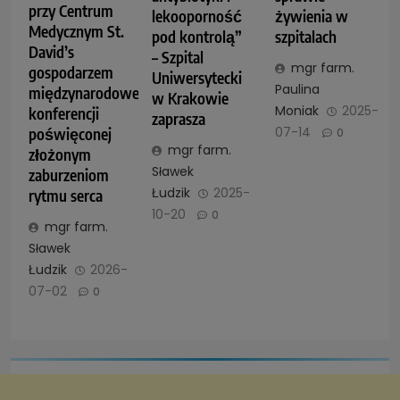
przy Centrum
lekooporność
żywienia w
Medycznym St.
pod kontrolą”
szpitalach
David’s
– Szpital
mgr farm.
gospodarzem
Uniwersytecki
Paulina
międzynarodowej
w Krakowie
Moniak
2025-
konferencji
zaprasza
07-14
poświęconej
0
mgr farm.
złożonym
Sławek
zaburzeniom
Łudzik
2025-
rytmu serca
10-20
0
mgr farm.
Sławek
Łudzik
2026-
07-02
0