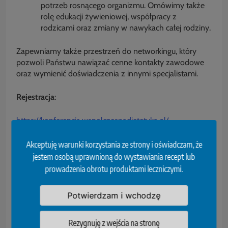
potrzeb rosnącego organizmu. Omówimy także
rolę edukacji żywieniowej, współpracy z
rodzicami oraz zmiany w nawykach całej rodziny.
Zapewniamy także przestrzeń do networkingu, który
pozwoli Państwu nawiązać cenne kontakty zawodowe
oraz wymienić doświadczenia z innymi specjalistami.
Rejestracja
:
https://konferencja.wspolczesnadietetyka.pl/
źródło: Polskie Towarzystwo Dietetyki
Akceptuję warunki korzystania ze strony i oświadczam, że
jestem osobą uprawnioną do wystawiania recept lub
prowadzenia obrotu produktami leczniczymi.
Tagged:
Dietetyka
Katowice
Konferencja
Marzec
Otyłość
Potwierdzam i wchodzę
Rezygnuję z wejścia na stronę