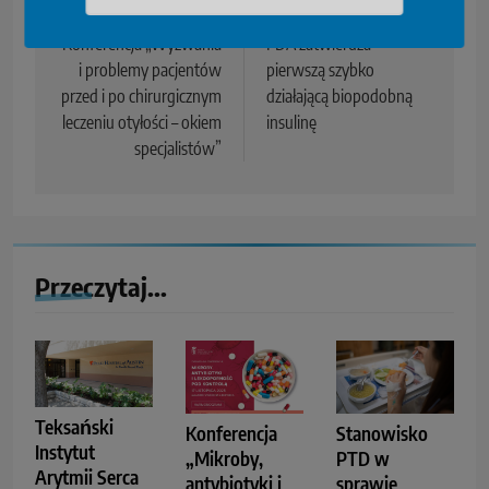
Previous:
Next:
Konferencja „Wyzwania
FDA zatwierdza
i problemy pacjentów
pierwszą szybko
przed i po chirurgicznym
działającą biopodobną
leczeniu otyłości – okiem
insulinę
specjalistów”
Przeczytaj...
Teksański
Konferencja
Stanowisko
Instytut
„Mikroby,
PTD w
Arytmii Serca
antybiotyki i
sprawie