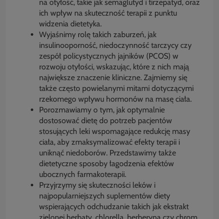
na otyłość, takie jak semaglutyd i tirzepatyd, oraz
ich wpływ na skuteczność terapii z punktu
widzenia dietetyka.
Wyjaśnimy rolę takich zaburzeń, jak
insulinooporność, niedoczynność tarczycy czy
zespół policystycznych jajników (PCOS) w
rozwoju otyłości, wskazując, które z nich mają
największe znaczenie kliniczne. Zajmiemy się
także często powielanymi mitami dotyczącymi
rzekomego wpływu hormonów na masę ciała.
Porozmawiamy o tym, jak optymalnie
dostosować dietę do potrzeb pacjentów
stosujących leki wspomagające redukcję masy
ciała, aby zmaksymalizować efekty terapii i
uniknąć niedoborów. Przedstawimy także
dietetyczne sposoby łagodzenia efektów
ubocznych farmakoterapii.
Przyjrzymy się skuteczności leków i
najpopularniejszych suplementów diety
wspierających odchudzanie takich jak ekstrakt
zielonej herbaty, chlorella, berberyna czy chrom.