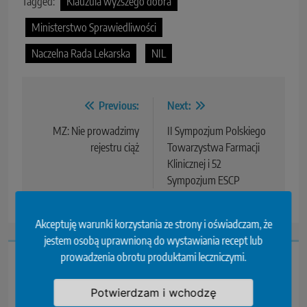
Tagged:
Klauzula wyższego dobra
Ministerstwo Sprawiedliwości
Naczelna Rada Lekarska
NIL
Previous:
Next:
MZ: Nie prowadzimy
II Sympozjum Polskiego
rejestru ciąż
Towarzystwa Farmacji
Klinicznej i 52
Sympozjum ESCP
Akceptuję warunki korzystania ze strony i oświadczam, że
jestem osobą uprawnioną do wystawiania recept lub
prowadzenia obrotu produktami leczniczymi.
Przeczytaj...
Potwierdzam i wchodzę