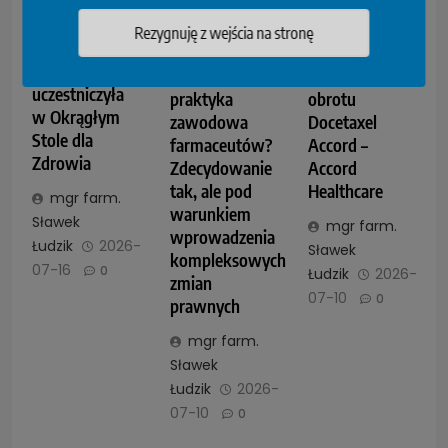
Rezygnuję z wejścia na stronę
NIPiP
Indywidualna
Wycofanie z
uczestniczyła
praktyka
obrotu
w Okrągłym
zawodowa
Docetaxel
Stole dla
farmaceutów?
Accord –
Zdrowia
Zdecydowanie
Accord
tak, ale pod
Healthcare
mgr farm.
warunkiem
Sławek
mgr farm.
wprowadzenia
Łudzik
2026-
Sławek
kompleksowych
07-16
0
Łudzik
2026-
zmian
07-10
0
prawnych
mgr farm.
Sławek
Łudzik
2026-
07-10
0