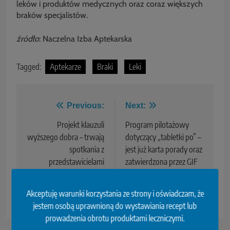
leków i produktów medycznych oraz coraz większych
braków specjalistów.
źródło
: Naczelna Izba Aptekarska
Tagged:
Aptekarze
Braki
Leki
Previous:
Next:
Projekt klauzuli
Program pilotażowy
wyższego dobra – trwają
dotyczący „tabletki po” –
spotkania z
jest już karta porady oraz
przedstawicielami
zatwierdzona przez GIF
Ministerstwa
naklejka
Sprawiedliwości
Akceptuję warunki korzystania ze strony i oświadczam, że
jestem osobą uprawnioną do wystawiania recept lub
prowadzenia obrotu produktami leczniczymi.