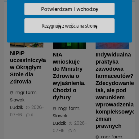
Potwierdzam i wchodzę
Przeczytaj...
Rezygnuję z wejścia na stronę
NIPiP
NIA
Indywidualna
uczestniczyła
wnioskuje
praktyka
w Okrągłym
do Ministry
zawodowa
Stole dla
Zdrowia o
farmaceutów?
Zdrowia
wyjaśnienia.
Zdecydowanie
Chodzi o
tak, ale pod
mgr farm.
dyżury
warunkiem
Sławek
wprowadzenia
Łudzik
2026-
mgr farm.
kompleksowych
07-16
Sławek
0
zmian
Łudzik
2026-
prawnych
07-15
0
mgr farm.