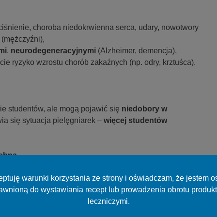
ciśnienie, choroba niedokrwienna serca, udary, nowotwory
y (mężczyźni),
mi
,
neurodegeneracyjnymi
(Alzheimer, demencja),
cie ryzyko wzrostu chorób zakaźnych (np. odry, krztuśca).
bie studentów, ale mogą pojawić się
niedobory w
ia się sytuacja pielęgniarek –
więcej studentów
zebna
ptuję warunki korzystania ze strony i oświadczam, że jestem 
 65+. Konieczne są zmiany w systemie opieki
awnioną do wystawiania recept lub prowadzenia obrotu produk
leczniczymi.