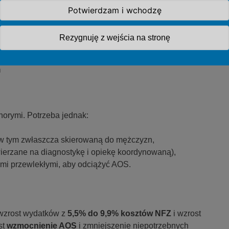
Potwierdzam i wchodzę
czby badań diagnostycznych
przy istniejącej infrastrukturze.
westycji
w sprzęt, aby ograniczać nierówności w dostępie do
Rezygnuję z wejścia na stronę
ń
horymi. Potrzeba jednak:
, w tym zwłaszcza skierowaną do mężczyzn,
ierzane na diagnostykę i opiekę koordynowaną),
ami przewlekłymi, aby odciążyć AOS.
wzrost wydatków z
5,5% do 9,9% kosztów NFZ
i wzrost
st
wzmocnienie AOS
i zmniejszenie niepotrzebnych