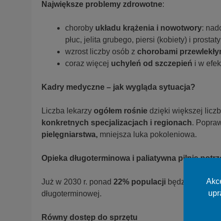
Największe problemy zdrowotne
:
choroby
układu krążenia i nowotwory
: nad
płuc, jelita grubego, piersi (kobiety) i prostat
wzrost liczby osób z
chorobami przewlekły
coraz więcej
uchyleń od szczepień
i w efek
Kadry medyczne – jak wygląda sytuacja?
Liczba lekarzy
ogółem rośnie
dzięki większej licz
konkretnych specjalizacjach
i regionach
. Popraw
pielęgniarstwa,
mniejsza luka pokoleniowa.
Opieka długoterminowa i paliatywna pilnie potr
Akce
Już w 2030 r. ponad
22% populacji
będzie w wieku
upr
długoterminowej.
Równy dostęp do sprzętu