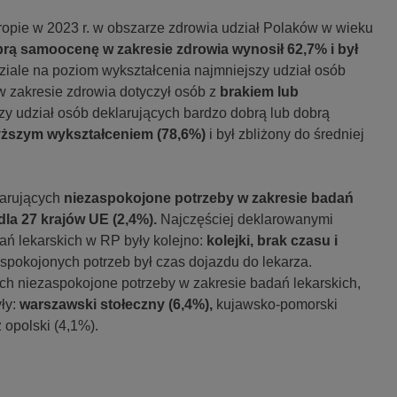
opie w 2023 r. w obszarze zdrowia udział Polaków w wieku
rą samoocenę w zakresie zdrowia wynosił 62,7% i był
iale na poziom wykształcenia najmniejszy udział osób
 zakresie zdrowia dotyczył osób z
brakiem lub
y udział osób deklarujących bardzo dobrą lub dobrą
ższym wykształceniem (78,6%)
i był zbliżony do średniej
larujących
niezaspokojone potrzeby w zakresie badań
dla 27 krajów UE (2,4%).
Najczęściej deklarowanymi
ń lekarskich w RP były kolejno:
kolejki, brak czasu i
okojonych potrzeb był czas dojazdu do lekarza.
h niezaspokojone potrzeby w zakresie badań lekarskich,
yły:
warszawski stołeczny (6,4%),
kujawsko-pomorski
 opolski (4,1%).