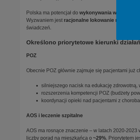
Polska ma potencjał do
wykonywania większej li
Wyzwaniem jest
racjonalne lokowanie nowych in
świadczeń.
Określono priorytetowe kierunki działa
POZ
Obecnie POZ głównie zajmuje się pacjentami już c
silniejszego nacisk na edukację zdrowotną
rozszerzenia kompetencji POZ (budżety pow
koordynacji opieki nad pacjentami z chorob
AOS i leczenie szpitalne
AOS ma rosnące znaczenie – w latach 2020-2023 
liczby porad na mieszkańca o
~29%
. Priorytetem je