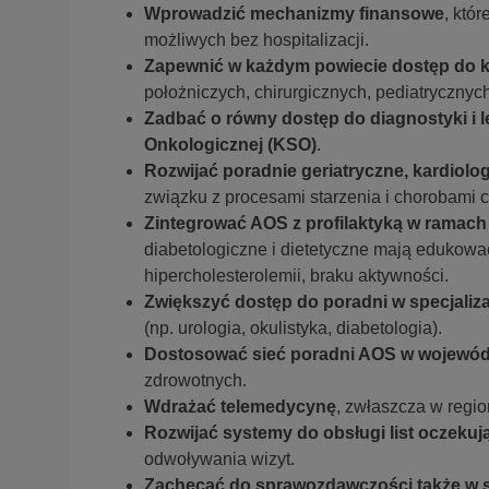
Wprowadzić mechanizmy finansowe
, któ
możliwych bez hospitalizacji.
Zapewnić w każdym powiecie dostęp do 
położniczych, chirurgicznych, pediatrycznych
Zadbać o równy dostęp do diagnostyki i l
Onkologicznej (KSO)
.
Rozwijać poradnie geriatryczne, kardiolo
związku z procesami starzenia i chorobami c
Zintegrować AOS z profilaktyką w ramach
diabetologiczne i dietetyczne mają edukować
hipercholesterolemii, braku aktywności.
Zwiększyć dostęp do poradni w specjaliz
(np. urologia, okulistyka, diabetologia).
Dostosować sieć poradni AOS w wojewó
zdrowotnych.
Wdrażać telemedycynę
, zwłaszcza w regio
Rozwijać systemy do obsługi list oczeku
odwoływania wizyt.
Zachęcać do sprawozdawczości także w 