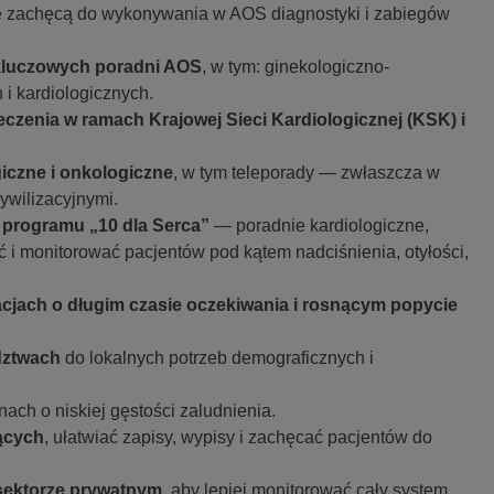
re zachęcą do wykonywania w AOS diagnostyki i zabiegów
kluczowych poradni AOS
, w tym: ginekologiczno-
 i kardiologicznych.
eczenia w ramach Krajowej Sieci Kardiologicznej (KSK) i
giczne i onkologiczne
, w tym teleporady — zwłaszcza w
ywilizacyjnymi.
 programu „10 dla Serca”
— poradnie kardiologiczne,
 i monitorować pacjentów pod kątem nadciśnienia, otyłości,
acjach o długim czasie oczekiwania i rosnącym popycie
dztwach
do lokalnych potrzeb demograficznych i
nach o niskiej gęstości zaludnienia.
jących
, ułatwiać zapisy, wypisy i zachęcać pacjentów do
sektorze prywatnym
, aby lepiej monitorować cały system