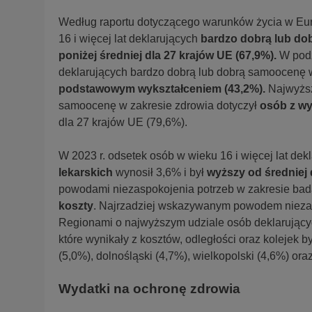
Według raportu dotyczącego warunków życia w Eur
16 i więcej lat deklarujących
bardzo dobrą lub dob
poniżej średniej dla 27 krajów UE (67,9%).
W podz
deklarujących bardzo dobrą lub dobrą samoocenę w
podstawowym wykształceniem (43,2%).
Najwyższ
samoocenę w zakresie zdrowia dotyczył
osób z wy
dla 27 krajów UE (79,6%).
W 2023 r. odsetek osób w wieku 16 i więcej lat dek
lekarskich
wynosił 3,6% i był
wyższy od średniej 
powodami niezaspokojenia potrzeb w zakresie bada
koszty
. Najrzadziej wskazywanym powodem niezasp
Regionami o najwyższym udziale osób deklarującyc
które wynikały z kosztów, odległości oraz kolejek b
(5,0%), dolnośląski (4,7%), wielkopolski (4,6%) oraz
Wydatki na ochronę zdrowia