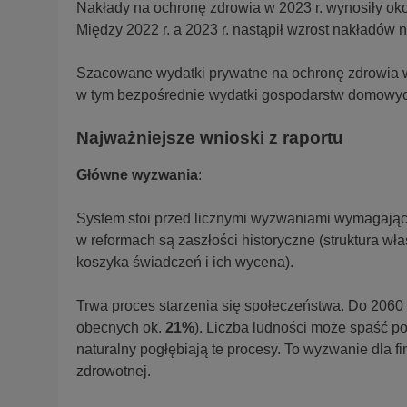
Nakłady na ochronę zdrowia w 2023 r. wynosiły oko
Między 2022 r. a 2023 r. nastąpił wzrost nakładów 
Szacowane wydatki prywatne na ochronę zdrowia wy
w tym bezpośrednie wydatki gospodarstw domowyc
Najważniejsze wnioski z raportu
Główne wyzwania
:
System stoi przed licznymi wyzwaniami wymagający
w reformach są zaszłości historyczne (struktura właśc
koszyka świadczeń i ich wycena).
Trwa proces starzenia się społeczeństwa. Do 2060 r
obecnych ok.
21%
). Liczba ludności może spaść p
naturalny pogłębiają te procesy. To wyzwanie dla 
zdrowotnej.