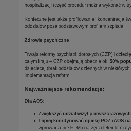
hospitalizacji (część procedur można wykonać w t
Konieczne jest także profilowanie i koncentracja ś
oddziałów poza podstawowym profilem szpitala.
Zdrowie psychiczne
Trwają reformy psychiatrii dorosłych (CZP) i dzie
całym kraju – CZP obejmują obecnie ok.
50% popu
dziecięcej (brak oddziałów dziennych w niektórych
implementacja reform.
Najważniejsze rekomendacje:
Dla AOS:
Zwiększyć udział wizyt pierwszorazowych
Lepiej koordynować opiekę POZ i AOS na
wprowadzenie EDM i narzędzi teleinformaty