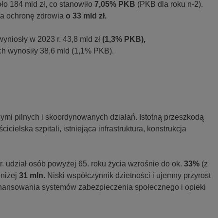
ło 184 mld zł, co stanowiło
7,05% PKB
(PKB dla roku n-2).
na ochronę zdrowia
o 33 mld zł.
niosły w 2023 r. 43,8 mld zł
(1,3% PKB),
h wynosiły 38,6 mld (1,1% PKB).
mi pilnych i skoordynowanych działań. Istotną przeszkodą
icielska szpitali, istniejąca infrastruktura, konstrukcja
. udział osób powyżej 65. roku życia wzrośnie do ok.
33%
(z
oniżej
31 mln
. Niski współczynnik dzietności i ujemny przyrost
finansowania systemów zabezpieczenia społecznego i opieki