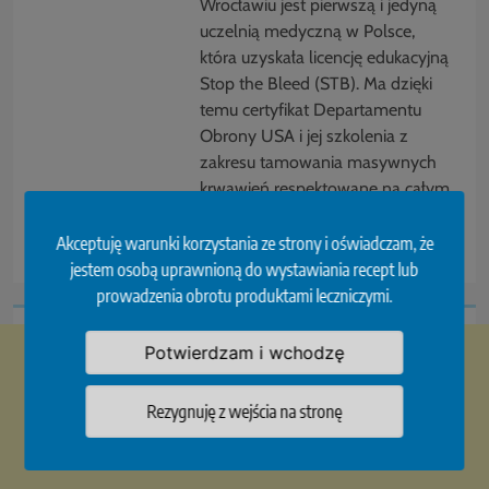
Wrocławiu jest pierwszą i jedyną
uczelnią medyczną w Polsce,
która uzyskała licencję edukacyjną
Stop the Bleed (STB). Ma dzięki
temu certyfikat Departamentu
Obrony USA i jej szkolenia z
zakresu tamowania masywnych
krwawień respektowane na całym
świecie.
Akceptuję warunki korzystania ze strony i oświadczam, że
jestem osobą uprawnioną do wystawiania recept lub
prowadzenia obrotu produktami leczniczymi.
Potwierdzam i wchodzę
Rezygnuję z wejścia na stronę