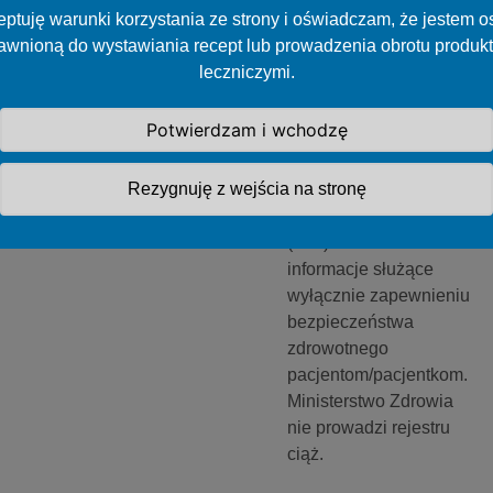
MZ: Nie
ptuję warunki korzystania ze strony i oświadczam, że jestem 
prowadzimy
awnioną do wystawiania recept lub prowadzenia obrotu produk
rejestru ciąż
leczniczymi.
Na stronie Ministerstwa
Potwierdzam i wchodzę
Zdrowia pojawił się
komunikat informujący o
Rezygnuję z wejścia na stronę
tym, że System
Informacji Medycznej
(SIM) zawiera
informacje służące
wyłącznie zapewnieniu
bezpieczeństwa
zdrowotnego
pacjentom/pacjentkom.
Ministerstwo Zdrowia
nie prowadzi rejestru
ciąż.