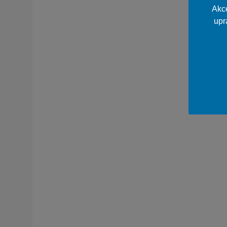
Akce
upr