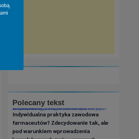
osobą
tami
Polecany tekst
Indywidualna praktyka zawodowa farmaceutów? Zdecydowanie tak, ale pod warunkiem wprowadzenia kompleksowych zmian prawnych
Indywidualna praktyka zawodowa
farmaceutów? Zdecydowanie tak, ale
pod warunkiem wprowadzenia