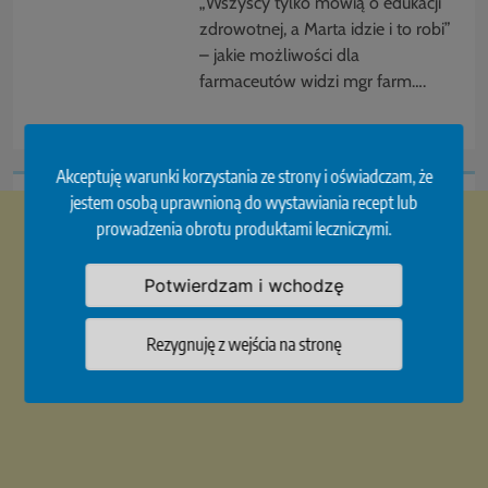
„Wszyscy tylko mówią o edukacji
zdrowotnej, a Marta idzie i to robi”
– jakie możliwości dla
farmaceutów widzi mgr farm….
Akceptuję warunki korzystania ze strony i oświadczam, że
jestem osobą uprawnioną do wystawiania recept lub
prowadzenia obrotu produktami leczniczymi.
Potwierdzam i wchodzę
Rezygnuję z wejścia na stronę