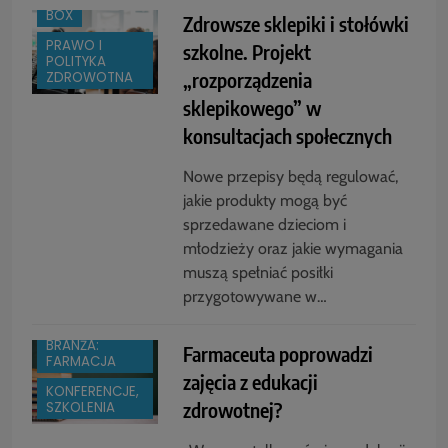
BOX
Zdrowsze sklepiki i stołówki
PRAWO I
szkolne. Projekt
POLITYKA
„rozporządzenia
ZDROWOTNA
sklepikowego” w
konsultacjach społecznych
Nowe przepisy będą regulować,
jakie produkty mogą być
sprzedawane dzieciom i
młodzieży oraz jakie wymagania
muszą spełniać posiłki
przygotowywane w…
BRANŻA:
Farmaceuta poprowadzi
FARMACJA
zajęcia z edukacji
KONFERENCJE,
zdrowotnej?
SZKOLENIA