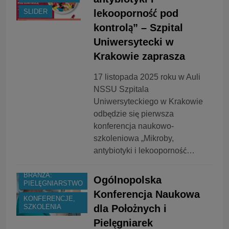
lekooporność pod
SLIDER
kontrolą” – Szpital
Uniwersytecki w
Krakowie zaprasza
17 listopada 2025 roku w Auli
NSSU Szpitala
Uniwersyteckiego w Krakowie
odbędzie się pierwsza
konferencja naukowo-
szkoleniowa „Mikroby,
antybiotyki i lekooporność…
BRANŻA:
Ogólnopolska
PIELĘGNIARSTWO
Konferencja Naukowa
KONFERENCJE,
dla Położnych i
SZKOLENIA
Pielęgniarek