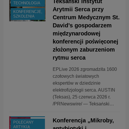
Teksański Instytut
TECHNOLOGIA
Arytmii Serca przy
KONFERENCJE,
Centrum Medycznym St.
SZKOLENIA
David’s gospodarzem
międzynarodowej
konferencji poświęconej
złożonym zaburzeniom
rytmu serca
EPLive 2026 zgromadziła 1600
czołowych światowych
ekspertów w dziedzinie
BOX
elektrofizjologii serca. AUSTIN
BRANŻA:
(Teksas), 25 czerwca 2026 r.
MEDYCYNA
/PRNewswire/ — Teksański…
KONFERENCJE,
SZKOLENIA
Konferencja „Mikroby,
POLECANY
ARTYKUŁ
antybiotyki i