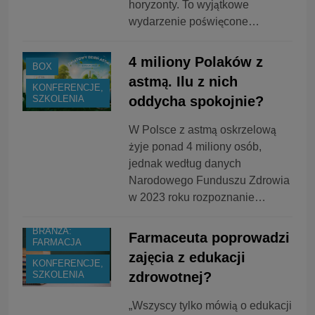
horyzonty. To wyjątkowe
wydarzenie poświęcone…
4 miliony Polaków z
BOX
astmą. Ilu z nich
KONFERENCJE,
oddycha spokojnie?
SZKOLENIA
W Polsce z astmą oskrzelową
żyje ponad 4 miliony osób,
jednak według danych
Narodowego Funduszu Zdrowia
w 2023 roku rozpoznanie…
BRANŻA:
Farmaceuta poprowadzi
FARMACJA
zajęcia z edukacji
KONFERENCJE,
zdrowotnej?
SZKOLENIA
„Wszyscy tylko mówią o edukacji