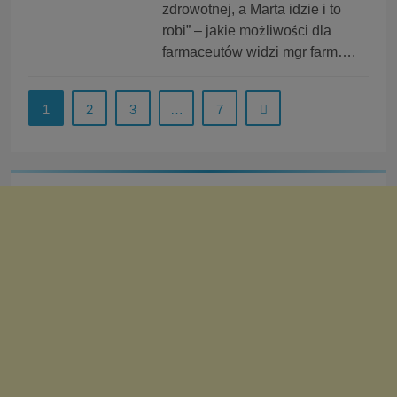
zdrowotnej, a Marta idzie i to
robi” – jakie możliwości dla
farmaceutów widzi mgr farm….
1
2
3
…
7