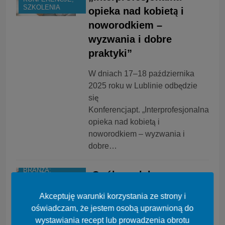
SZKOLENIA
opieka nad kobietą i
noworodkiem –
wyzwania i dobre
praktyki”
W dniach 17–18 października
2025 roku w Lublinie odbędzie
się
Konferencjapt. „Interprofesjonalna
opieka nad kobietą i
noworodkiem – wyzwania i
dobre…
BRANŻA:
Ogólnopolska
PIELĘGNIARSTWO
Konferencja Naukowa
KONFERENCJE,
Akceptuję warunki korzystania ze strony i
Prawa Medycznego,
SZKOLENIA
oświadczam, że jestem osobą uprawnioną do
Farmaceutycznego,
wystawiania recept lub prowadzenia obrotu