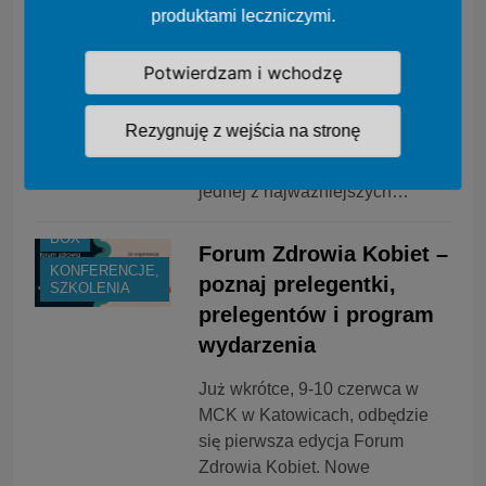
Bioetyki i Zarządzania w
produktami leczniczymi.
Ochronie Zdrowia
Potwierdzam i wchodzę
Konferencja odbędzie się 25-26
września 2025 r. w Gdańsku.
Rezygnuję z wejścia na stronę
Uniwersytet Gdański ma
zaszczyt zaprosić do udziału w
jednej z najważniejszych…
BOX
Forum Zdrowia Kobiet –
KONFERENCJE,
poznaj prelegentki,
SZKOLENIA
prelegentów i program
wydarzenia
Już wkrótce, 9-10 czerwca w
MCK w Katowicach, odbędzie
się pierwsza edycja Forum
Zdrowia Kobiet. Nowe