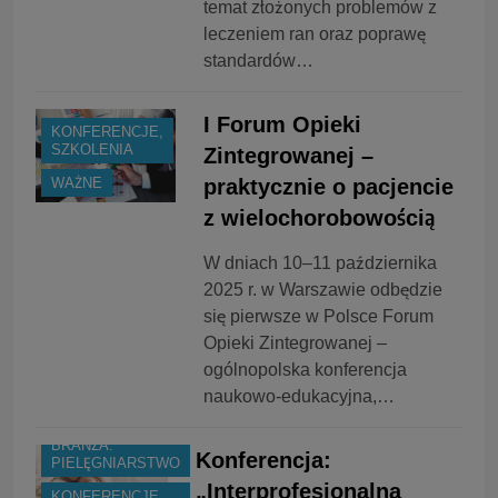
temat złożonych problemów z
leczeniem ran oraz poprawę
standardów…
I Forum Opieki
KONFERENCJE,
SZKOLENIA
Zintegrowanej –
praktycznie o pacjencie
WAŻNE
z wielochorobowością
W dniach 10–11 października
2025 r. w Warszawie odbędzie
się pierwsze w Polsce Forum
Opieki Zintegrowanej –
ogólnopolska konferencja
naukowo-edukacyjna,…
BRANŻA:
Konferencja:
PIELĘGNIARSTWO
„Interprofesjonalna
KONFERENCJE,