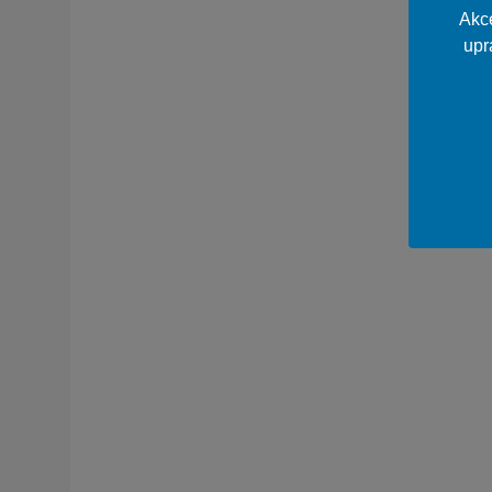
Akce
upr