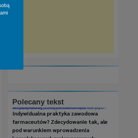
osobą
tami
Polecany tekst
Indywidualna praktyka zawodowa farmaceutów? Zdecydowanie tak, ale pod warunkiem wprowadzenia kompleksowych zmian prawnych
Indywidualna praktyka zawodowa
farmaceutów? Zdecydowanie tak, ale
pod warunkiem wprowadzenia