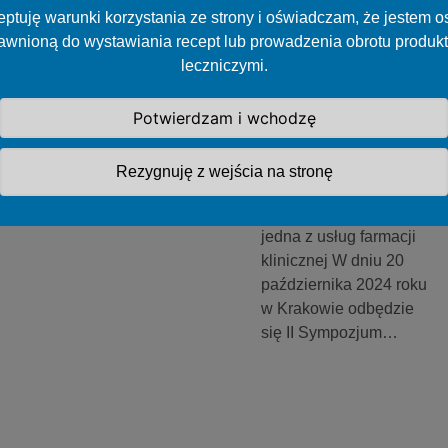
II Sympozjum
ptuję warunki korzystania ze strony i oświadczam, że jestem 
Polskiego
awnioną do wystawiania recept lub prowadzenia obrotu produk
Towarzystwa
leczniczymi.
Farmacji
Klinicznej i 52
Potwierdzam i wchodzę
Sympozjum
ESCP
Rezygnuję z wejścia na stronę
Przegląd lekowy jako
jedna z usług farmacji
klinicznej W dniu 20
października 2024 roku
w Krakowie odbędzie
się II Sympozjum…