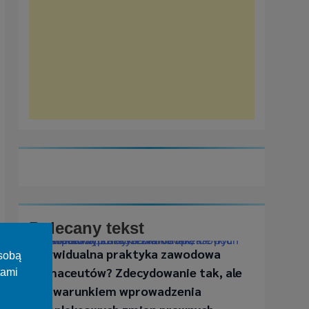
Polecany tekst
Indywidualna praktyka zawodowa farmaceutów? Zdecydowanie tak, ale pod warunkiem wprowadzenia kompleksowych zmian prawnych
Indywidualna praktyka zawodowa
osobą
farmaceutów? Zdecydowanie tak, ale
tami
pod warunkiem wprowadzenia