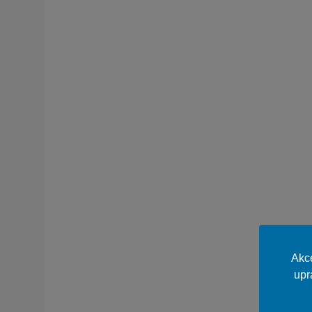
Akce
upr