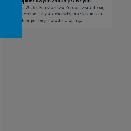
kompleksowych zmian prawnych
3 lipca 2026 r. Ministerstwo Zdrowia zwróciło się
do Naczelnej Izby Aptekarskiej oraz kilkunastu
innych organizacji z prośbą o opinię...