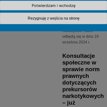
zewnętrznego
Potwierdzam i wchodzę
wspierającego
skuteczniejsze ramy
Rezygnuję z wejścia na stronę
regulacyjne UE
dotyczące prekursorów
narkotyków”, które
odbędą się w dniu 19
września 2024 r.
MA/FDA
Konsultacje
społeczne w
sprawie norm
prawnych
dotyczących
prekursorów
narkotykowych
– już