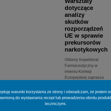
Warsztaty
dotyczące
analizy
skutków
rozporządzeń
UE w sprawie
prekursorów
narkotykowych
Główny Inspektorat
Farmaceutyczny w
imieniu Komisji
Europejskiej zaprasza
zainteresowane
podmioty do udziału w
ptuję warunki korzystania ze strony i oświadczam, że jestem 
warsztatach pt.
awnioną do wystawiania recept lub prowadzenia obrotu produk
„Omówienie projektu
leczniczymi.
wyników badania