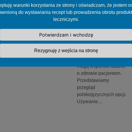
Jakie aplikacje
ptuję warunki korzystania ze strony i oświadczam, że jestem 
dietetyczne
awnioną do wystawiania recept lub prowadzenia obrotu produk
polecić
leczniczymi.
pacjentom?
Potwierdzam i wchodzę
Pojawiło się wiele
ciekawych
Rezygnuję z wejścia na stronę
dietetycznych aplikacji
na smartfony, które
mogą wspomóc dbanie
o zdrowie pacjentom.
Przedstawiamy
przegląd
polskojęzycznych opcji.
Używanie…