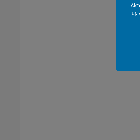
Akce
upr