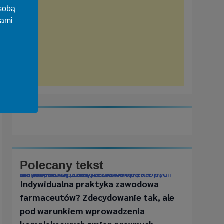
osobą
tami
Polecany tekst
Indywidualna praktyka zawodowa farmaceutów? Zdecydowanie tak, ale pod warunkiem wprowadzenia kompleksowych zmian prawnych
Indywidualna praktyka zawodowa
farmaceutów? Zdecydowanie tak, ale
pod warunkiem wprowadzenia