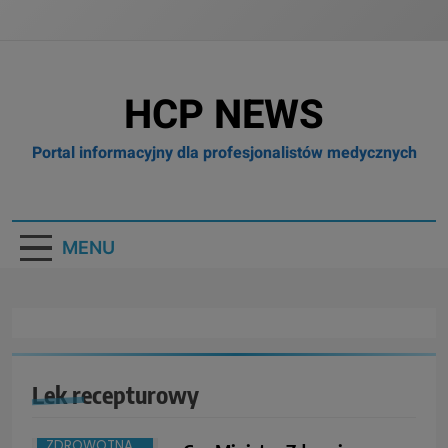
HCP NEWS
Portal informacyjny dla profesjonalistów medycznych
MENU
BOX
BRANŻA:
MEDYCYNA
POLECANY
ARTYKUŁ
Lek recepturowy
PRAWO I
POLITYKA
ZDROWOTNA