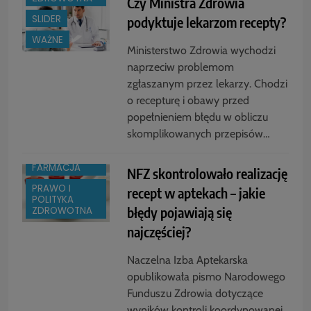
Czy Ministra Zdrowia
SLIDER
podyktuje lekarzom recepty?
WAŻNE
Ministerstwo Zdrowia wychodzi
naprzeciw problemom
zgłaszanym przez lekarzy. Chodzi
o recepturę i obawy przed
popełnieniem błędu w obliczu
skomplikowanych przepisów…
BOX
BRANŻA:
FARMACJA
NFZ skontrolowało realizację
PRAWO I
recept w aptekach – jakie
POLITYKA
błędy pojawiają się
ZDROWOTNA
najczęściej?
Naczelna Izba Aptekarska
opublikowała pismo Narodowego
Funduszu Zdrowia dotyczące
wyników kontroli koordynowanej