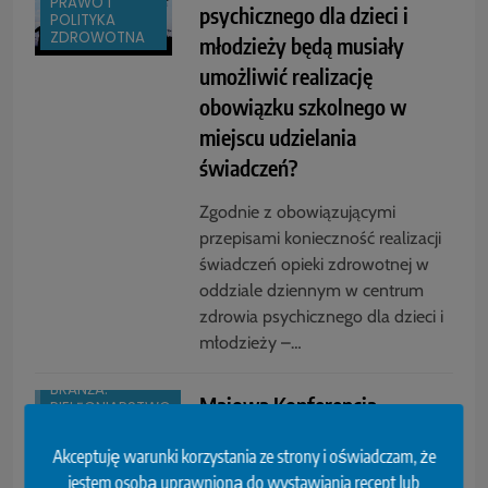
PRAWO I
psychicznego dla dzieci i
POLITYKA
ZDROWOTNA
młodzieży będą musiały
umożliwić realizację
obowiązku szkolnego w
miejscu udzielania
świadczeń?
Zgodnie z obowiązującymi
przepisami konieczność realizacji
świadczeń opieki zdrowotnej w
oddziale dziennym w centrum
zdrowia psychicznego dla dzieci i
młodzieży –…
BOX
BRANŻA:
Majowa Konferencja
PIELĘGNIARSTWO
Alergologii i Pneumologii
KONFERENCJE,
Akceptuję warunki korzystania ze strony i oświadczam, że
SZKOLENIA
Dziecięcej
jestem osobą uprawnioną do wystawiania recept lub