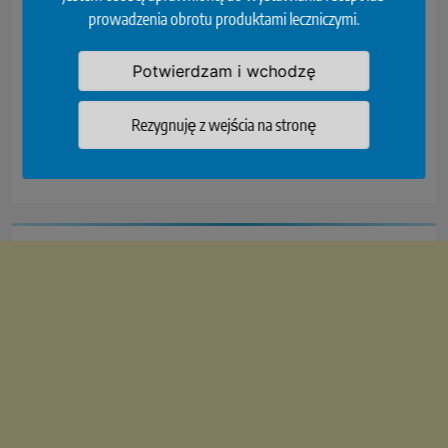
prowadzenia obrotu produktami leczniczymi.
24-25 maja 2024r. w Warszawie
odbędzie się VI Wiosenna
Konferencja Pneumologii i
Potwierdzam i wchodzę
Alergologii Dziecięcej. Program
konferencji przewiduje warsztaty
Rezygnuję z wejścia na stronę
np. “Pielęgnacja…