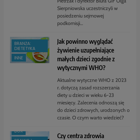
Pietrzak i dyrektor Biura GIF Olga
Sierpniowska uczestniczyli w
posiedzeniu sejmowej
podkomisji…
Jak powinno wyglądać
BRANŻA:
DIETETYKA
żywienie uzupełniające
małych dzieci zgodnie z
INNE
wytycznymi WHO?
Aktualne wytyczne WHO z 2023
r. dotyczą zasad rozszerzania
diety u dzieci w wieku 6-23
miesięcy. Zalecenia odnoszą się
do dzieci zdrowych, urodzonych o
czasie. O czym warto wiedzieć?
BOX
Czy centra zdrowia