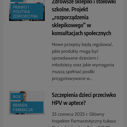
Zdrowsze sklepiki i stołówki
PRAWO I
szkolne. Projekt
POLITYKA
„rozporządzenia
ZDROWOTNA
sklepikowego” w
konsultacjach społecznych
Nowe przepisy będą regulować,
jakie produkty mogą być
sprzedawane dzieciom i
młodzieży oraz jakie wymagania
muszą spełniać posiłki
przygotowywane w…
Szczepienia dzieci przeciwko
BOX
HPV w aptece?
BRANŻA:
FARMACJA
25 czerwca 2025 r. Główny
Inspektor Farmaceutyczny Łukasz