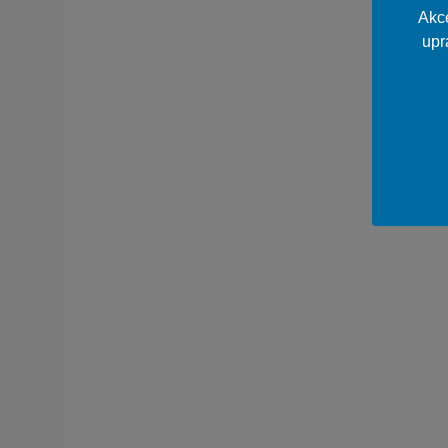
Akce
upr