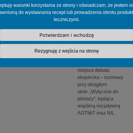
Rozmowy przy
ptuję warunki korzystania ze strony i oświadczam, że jestem 
okrągłym stole
awnioną do wystawiania recept lub prowadzenia obrotu produk
,,Wytyczne do
leczniczymi.
pilotaży” –
debata
Potwierdzam i wchodzę
ekspercka
AOTMiT i NIL
Rezygnuję z wejścia na stronę
18 lipca br. miała
miejsce debata
ekspercka – rozmowy
przy okrągłym
stole ,,Wytyczne do
pilotaży”, będąca
wspólną inicjatywną
AOTMiT oraz NIL.