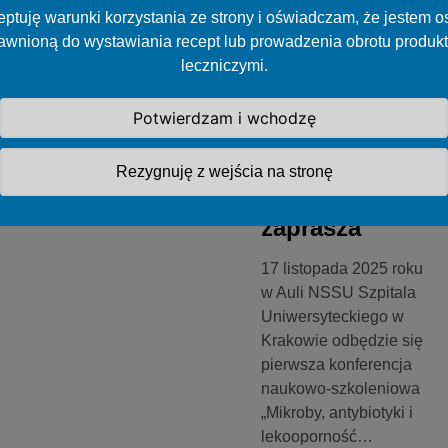
Konferencja
ptuję warunki korzystania ze strony i oświadczam, że jestem 
„Mikroby,
awnioną do wystawiania recept lub prowadzenia obrotu produk
antybiotyki i
leczniczymi.
lekooporność
pod kontrolą”
Potwierdzam i wchodzę
– Szpital
Uniwersytecki
Rezygnuję z wejścia na stronę
w Krakowie
zaprasza
17 listopada 2025 roku
w Auli NSSU Szpitala
Uniwersyteckiego w
Krakowie odbędzie się
pierwsza konferencja
naukowo-szkoleniowa
„Mikroby, antybiotyki i
lekooporność…