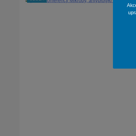
Akce
upr