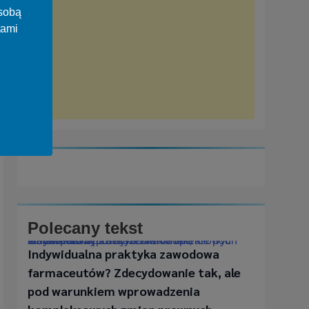
osobą
tami
Polecany tekst
Indywidualna praktyka zawodowa farmaceutów? Zdecydowanie tak, ale pod warunkiem wprowadzenia kompleksowych zmian prawnych
Indywidualna praktyka zawodowa
farmaceutów? Zdecydowanie tak, ale
pod warunkiem wprowadzenia