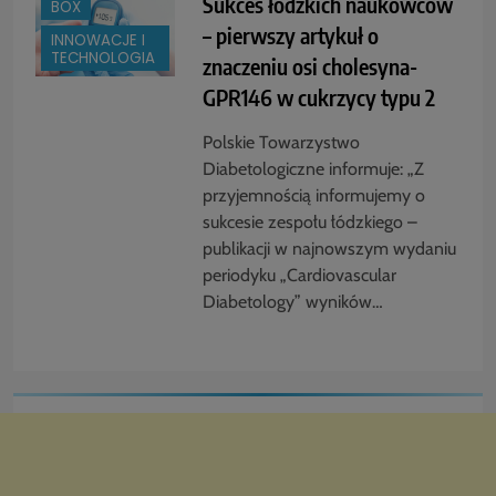
Sukces łódzkich naukowców
BOX
– pierwszy artykuł o
INNOWACJE I
TECHNOLOGIA
znaczeniu osi cholesyna-
GPR146 w cukrzycy typu 2
Polskie Towarzystwo
Diabetologiczne informuje: „Z
przyjemnością informujemy o
sukcesie zespołu łódzkiego –
publikacji w najnowszym wydaniu
periodyku „Cardiovascular
Diabetology” wyników…