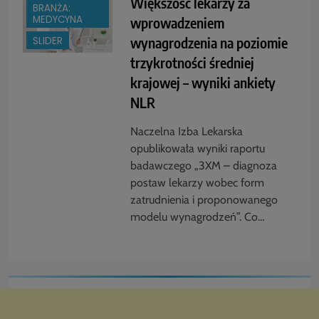
Większość lekarzy za
BRANŻA:
MEDYCYNA
wprowadzeniem
wynagrodzenia na poziomie
SLIDER
trzykrotności średniej
krajowej – wyniki ankiety
NLR
Naczelna Izba Lekarska
opublikowała wyniki raportu
badawczego „3XM – diagnoza
postaw lekarzy wobec form
zatrudnienia i proponowanego
modelu wynagrodzeń”. Co…