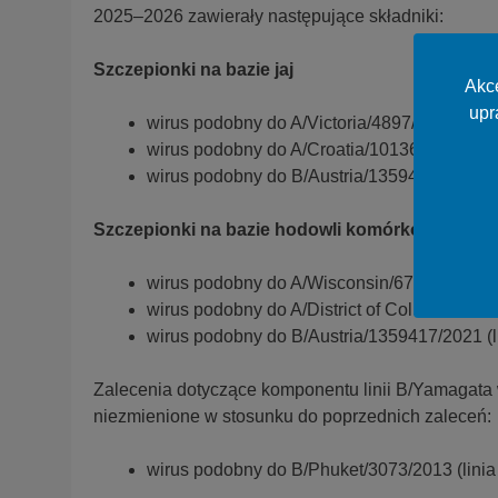
2025–2026 zawierały następujące składniki:
Szczepionki na bazie jaj
Akce
upr
wirus podobny do A/Victoria/4897/2022 (H
wirus podobny do A/Croatia/10136RV/2023
wirus podobny do B/Austria/1359417/2021 (lin
Szczepionki na bazie hodowli komórkowej, bi
wirus podobny do A/Wisconsin/67/2022 (H
wirus podobny do A/District of Columbia/27
wirus podobny do B/Austria/1359417/2021 (li
Zalecenia dotyczące komponentu linii B/Yamagata 
niezmienione w stosunku do poprzednich zaleceń:
wirus podobny do B/Phuket/3073/2013 (lini