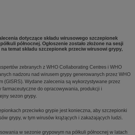
zalecenia dotyczące składu wirusowego szczepionek
ółkuli północnej. Ogłoszenie zostało złożone na sesji
 na temat składu szczepionek przeciw wirusowi grypy,
ekspertów zebranych z WHO Collaborating Centres i WHO
y danych nadzoru nad wirusem grypy generowanych przez WHO
em (GISRS). Wydane zalecenia są wykorzystywane przez
my farmaceutyczne do opracowywania, produkcji i
ejny sezon grypy.
pionkach przeciwko grypie jest konieczna, aby szczepionki
sów grypy, w tym wirusów krążących i zakażających ludzi.
osowania w sezonie grypowym na półkuli północnej w latach