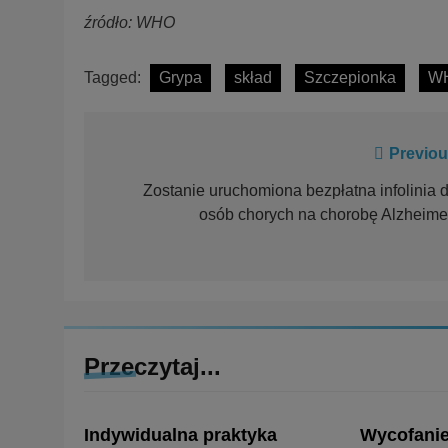
źródło: WHO
Tagged:
Grypa
skład
Szczepionka
W
Previou
Zostanie uruchomiona bezpłatna infolinia d
osób chorych na chorobę Alzheime
Przeczytaj...
Indywidualna praktyka
Wycofanie