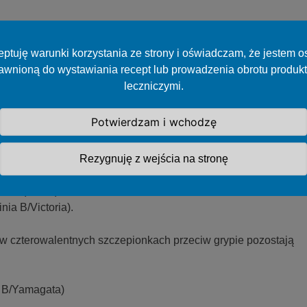
ptuję warunki korzystania ze strony i oświadczam, że jestem 
awnioną do wystawiania recept lub prowadzenia obrotu produk
1N1)pdm09
leczniczymi.
 (H3N2)
ia B/Victoria).
Potwierdzam i wchodzę
ałek rekombinowanych lub kwasów nukleinowych
Rezygnuję z wejścia na stronę
1N1)pdm09
/2023 (H3N2)
nia B/Victoria).
w czterowalentnych szczepionkach przeciw grypie pozostają
a B/Yamagata)