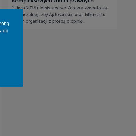
kompleksowych zmian prawnych
3 lipca 2026 r. Ministerstwo Zdrowia zwróciło się
do Naczelnej Izby Aptekarskiej oraz kilkunastu
innych organizacji z prośbą o opinię...
osobą
tami