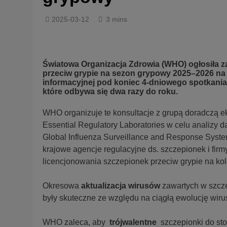
2025-03-12
3 mins
Światowa Organizacja Zdrowia (WHO) ogłosiła 
przeciw grypie na sezon grypowy 2025–2026 na p
informacyjnej pod koniec 4-dniowego spotkania
które odbywa się dwa razy do roku.
WHO organizuje te konsultacje z grupą doradczą 
Essential Regulatory Laboratories w celu analiz
Global Influenza Surveillance and Response Syst
krajowe agencje regulacyjne ds. szczepionek i fir
licencjonowania szczepionek przeciw grypie na kol
Okresowa
aktualizacja wirusów
zawartych w szcze
były skuteczne ze względu na ciągłą ewolucję wiru
WHO zaleca, aby
trójwalentne
szczepionki do st