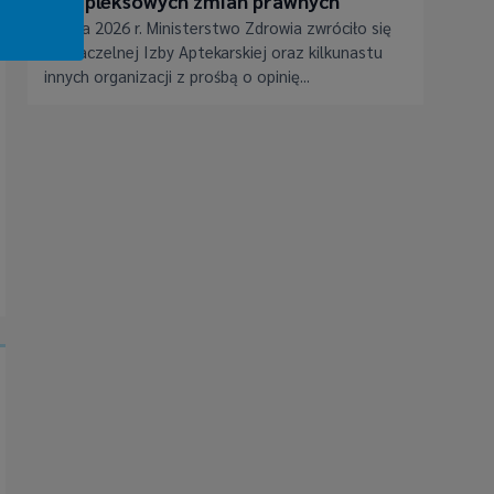
kompleksowych zmian prawnych
3 lipca 2026 r. Ministerstwo Zdrowia zwróciło się
do Naczelnej Izby Aptekarskiej oraz kilkunastu
innych organizacji z prośbą o opinię...