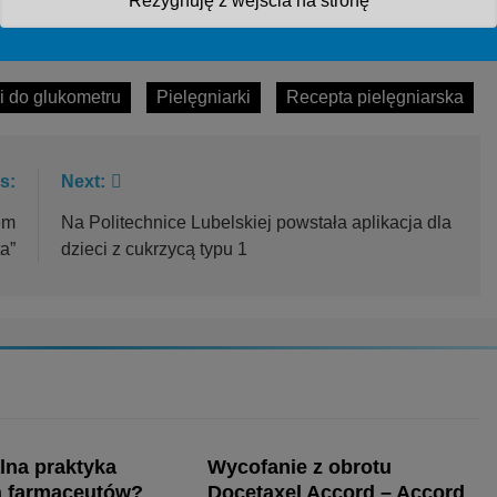
Rezygnuję z wejścia na stronę
i do glukometru
Pielęgniarki
Recepta pielęgniarska
s:
Next:
em
Na Politechnice Lubelskiej powstała aplikacja dla
a”
dzieci z cukrzycą typu 1
lna praktyka
Wycofanie z obrotu
 farmaceutów?
Docetaxel Accord – Accord