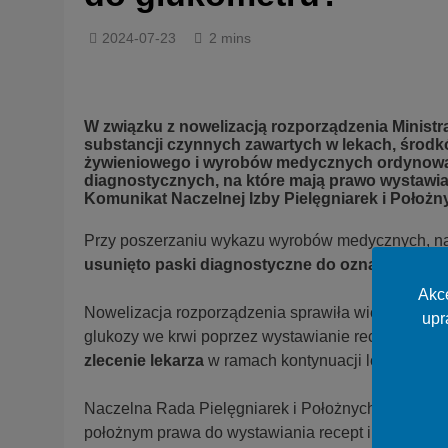
2024-07-23
2 mins
W związku z nowelizacją rozporządzenia Ministr
substancji czynnych zawartych w lekach, środ
żywieniowego i wyrobów medycznych ordynowany
diagnostycznych, na które mają prawo wystawiać 
Komunikat Naczelnej Izby Pielęgniarek i Położn
Przy poszerzaniu wykazu wyrobów medycznych, na k
usunięto paski diagnostyczne do oznaczania gl
Akce
Nowelizacja rozporządzenia sprawiła więc, że piel
upr
glukozy we krwi poprzez wystawianie recept.
Utrzy
zlecenie lekarza
w ramach kontynuacji leczenia.
Naczelna Rada Pielęgniarek i Położnych skierował
położnym prawa do wystawiania recept i zleceń na