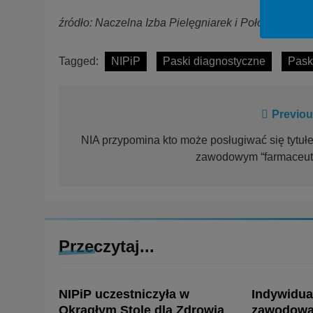
źródło: Naczelna Izba Pielęgniarek i Położnych
Tagged:
NIPiP
Paski diagnostyczne
Pask
Previou
NIA przypomina kto może posługiwać się tytuł
zawodowym “farmaceut
Przeczytaj...
NIPiP uczestniczyła w
Indywidua
Okrągłym Stole dla Zdrowia
zawodowa