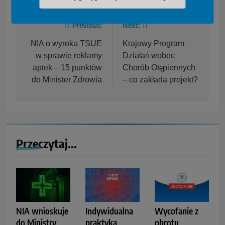
Previous:
Next:
NIA o wyroku TSUE
Krajowy Program
w sprawie reklamy
Działań wobec
aptek – 15 punktów
Chorób Otępiennych
do Minister Zdrowia
– co zakłada projekt?
Przeczytaj...
NIA wnioskuje
Indywidualna
Wycofanie z
do Ministry
praktyka
obrotu