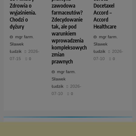
Zdrowia o
zawodowa
Docetaxel
wyjaśnienia.
farmaceutów?
Accord –
Chodzi o
Zdecydowanie
Accord
dyżury
tak, ale pod
Healthcare
warunkiem
mgr farm.
mgr farm.
wprowadzenia
Sławek
Sławek
kompleksowych
Łudzik
2026-
Łudzik
2026-
zmian
07-15
0
07-10
0
prawnych
mgr farm.
Sławek
Łudzik
2026-
07-10
0