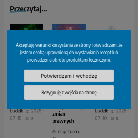
Przeczytaj...
Akceptuję warunki korzystania ze strony i oświadczam, że
NIA wnioskuje
Indywidualna
Wycofanie z
jestem osobą uprawnioną do wystawiania recept lub
do Ministry
praktyka
obrotu
prowadzenia obrotu produktami leczniczymi.
Zdrowia o
zawodowa
Docetaxel
wyjaśnienia.
farmaceutów?
Accord –
Potwierdzam i wchodzę
Chodzi o
Zdecydowanie
Accord
dyżury
tak, ale pod
Healthcare
warunkiem
Rezygnuję z wejścia na stronę
mgr farm.
mgr farm.
wprowadzenia
Sławek
Sławek
kompleksowych
Łudzik
2026-
Łudzik
2026-
zmian
07-15
07-10
0
0
prawnych
mgr farm.