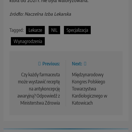
która od 2021 r. nie była waloryzowana.
źródło: Naczelna Izba Lekarska
Tagged:
Lekarze
NIL
Specjalizacja
Wynagrodzenia
Previous:
Next:
Czy każdy farmaceuta
Międzynarodowy
może wystawić receptę
Kongres Polskiego
na antykoncepcję
Towarzystwa
awaryjną? Odpowiedź z
Kardiologicznego w
Ministerstwa Zdrowia
Katowicach