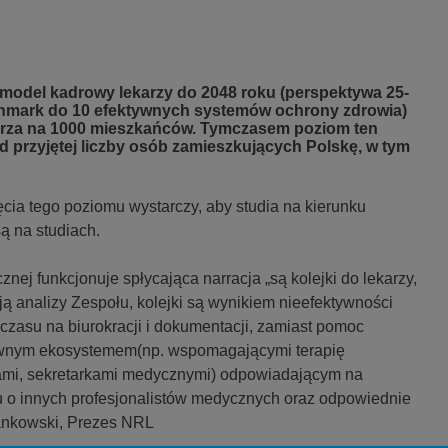
 model kadrowy lekarzy do 2048 roku (perspektywa 25-
enchmark do 10 efektywnych systemów ochrony zdrowia)
ekarza na 1000 mieszkańców. Tymczasem poziom ten
 od przyjętej liczby osób zamieszkujących Polskę, w tym
cia tego poziomu wystarczy, aby studia na kierunku
są na studiach.
ej funkcjonuje spłycająca narracja „są kolejki do lekarzy,
ą analizy Zespołu, kolejki są wynikiem nieefektywności
zasu na biurokracji i dokumentacji, zamiast pomoc
ownym ekosystemem(np. wspomagającymi terapię
rami, sekretarkami medycznymi) odpowiadającym na
tu o innych profesjonalistów medycznych oraz odpowiednie
Jankowski, Prezes NRL