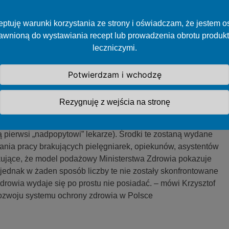
anie na lekarzy, powodowane zmianami demograficznymi
ptuję warunki korzystania ze strony i oświadczam, że jestem 
ołeczeństwo) i rosnącymi oczekiwaniami oraz świadomością
awnioną do wystawiania recept lub prowadzenia obrotu produk
totnego nadmiaru lekarzy. Zgodnie z analizami Zespołu ds.
leczniczymi.
 zdrowia działającym w NIL w 2048 roku będziemy
w – jednak przy utrzymaniu obecnie proponowanych limitów
 roku – a Ministerstwo Zdrowia zapowiada możliwość ich
Potwierdzam i wchodzę
Rezygnuję z wejścia na stronę
cenia (ok. 7800 miejsc na studiach w języku polskim) w
ie prognozy nawet 15 mld zł (~1 mld rocznie, poczynając
ą pierwsi „nadpopytowi” lekarze). Środki te zostaną wydane
wania pracy brakujących pielęgniarek, opiekunów, asystentów
zokujące, że model podażowy Ministerstwa Zdrowia pokazuje
, jednak w żaden sposób liczby te nie zostały skonfrontowane
drowia wydaje się po prostu nie posiadać. – mówi Krzysztof
i rozwoju systemu ochrony zdrowia w Polsce