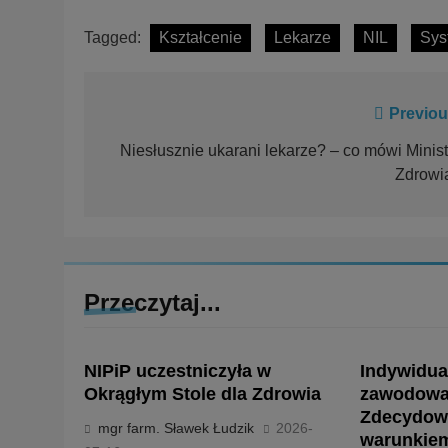
Tagged:
Kształcenie
Lekarze
NIL
Sys
Previou
Niesłusznie ukarani lekarze? – co mówi Minist
Zdrowi
Przeczytaj...
NIPiP uczestniczyła w
Indywidua
Okrągłym Stole dla Zdrowia
zawodowa
Zdecydowa
mgr farm. Sławek Łudzik
2026-
warunkie