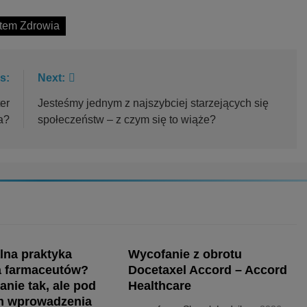
tem Zdrowia
s:
Next:
er
Jesteśmy jednym z najszybciej starzejących się
a?
społeczeństw – z czym się to wiąże?
lna praktyka
Wycofanie z obrotu
 farmaceutów?
Docetaxel Accord – Accord
nie tak, ale pod
Healthcare
m wprowadzenia