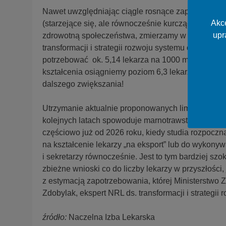
Nawet uwzględniając ciągle rosnące zapotrzebow
Akce
(starzejące się, ale równocześnie kurczące się sp
upr
zdrowotną społeczeństwa, zmierzamy w kierunku is
transformacji i strategii rozwoju systemu ochrony
potrzebować ok. 5,14 lekarza na 1000 mieszkańcó
kształcenia osiągniemy poziom 6,3 lekarza w 2048
dalszego zwiększania!
Utrzymanie aktualnie proponowanych limitów kształ
kolejnych latach spowoduje marnotrawstwo w okres
częściowo już od 2026 roku, kiedy studia rozpoczn
na kształcenie lekarzy „na eksport” lub do wykony
i sekretarzy równocześnie. Jest to tym bardziej s
zbieżne wnioski co do liczby lekarzy w przyszłości
z estymacją zapotrzebowania, której Ministerstwo Z
Zdobylak, ekspert NRL ds. transformacji i strategi
źródło:
Naczelna Izba Lekarska