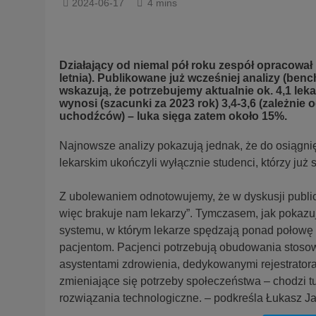
2024-06-17
4 mins
Działający od niemal pół roku zespół opracował
letnia). Publikowane już wcześniej analizy (b
wskazują, że potrzebujemy aktualnie ok. 4,1 l
wynosi (szacunki za 2023 rok) 3,4-3,6 (zależnie
uchodźców) – luka sięga zatem około 15%.
Najnowsze analizy pokazują jednak, że do osiągnię
lekarskim ukończyli wyłącznie studenci, którzy już 
Z ubolewaniem odnotowujemy, że w dyskusji publiczn
więc brakuje nam lekarzy”. Tymczasem, jak pokazuj
systemu, w którym lekarze spędzają ponad połowę c
pacjentom. Pacjenci potrzebują obudowania stos
asystentami zdrowienia, dedykowanymi rejestrato
zmieniające się potrzeby społeczeństwa – chodzi 
rozwiązania technologiczne. – podkreśla Łukasz 