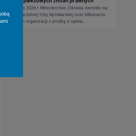
kompleksowych zmian prawnych
3 lipca 2026 r. Ministerstwo Zdrowia zwróciło się
osobą
do Naczelnej Izby Aptekarskiej oraz kilkunastu
innych organizacji z prośbą o opinię...
tami