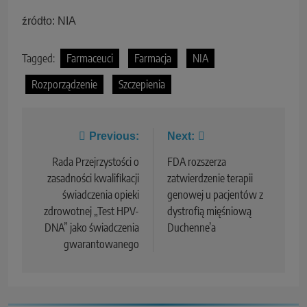
źródło: NIA
Tagged:
Farmaceuci
Farmacja
NIA
Rozporządzenie
Szczepienia
Previous:
Next:
Rada Przejrzystości o
FDA rozszerza
zasadności kwalifikacji
zatwierdzenie terapii
świadczenia opieki
genowej u pacjentów z
zdrowotnej „Test HPV-
dystrofią mięśniową
DNA” jako świadczenia
Duchenne’a
gwarantowanego