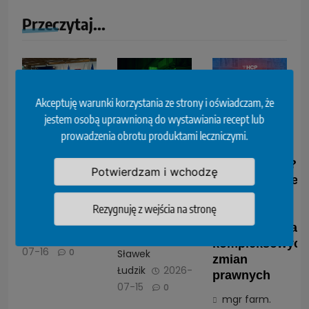
Przeczytaj...
Akceptuję warunki korzystania ze strony i oświadczam, że
NIPiP
NIA
Indywidualna
jestem osobą uprawnioną do wystawiania recept lub
uczestniczyła
wnioskuje
praktyka
prowadzenia obrotu produktami leczniczymi.
w Okrągłym
do Ministry
zawodowa
Stole dla
Zdrowia o
farmaceutów?
Potwierdzam i wchodzę
Zdrowia
Zdecydowanie
wyjaśnienia.
tak, ale pod
Chodzi o
mgr farm.
Rezygnuję z wejścia na stronę
warunkiem
dyżury
Sławek
wprowadzenia
Łudzik
2026-
mgr farm.
kompleksowych
07-16
0
Sławek
zmian
Łudzik
2026-
prawnych
07-15
0
mgr farm.