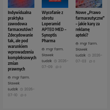
Indywidualna
Wycofanie z
Nowe „Prawo
praktyka
obrotu
farmaceutyczne”
zawodowa
Loperamid
– jakie kary za
farmaceutów?
APTEO MED –
reklamę
Zdecydowanie
Synoptis
apteki?
tak, ale pod
Pharma
mgr farm.
warunkiem
mgr farm.
Sławek
wprowadzenia
Sławek
Łudzik
2026-
kompleksowych
Łudzik
2026-
07-03
0
zmian
07-09
0
prawnych
mgr farm.
Sławek
Łudzik
2026-
07-10
0