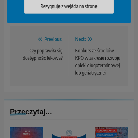
Powódź
Skutki powodzi
Środki biobójcze
Rezygnuję z wejścia na stronę
Zwalczanie szkodników
Previous:
Next:
Czy poprawiła się
Konkurs ze środków
dostępność lekowa?
KPO w zakresie rozwoju
opieki długoterminowej
lub geriatrycznej
Przeczytaj...