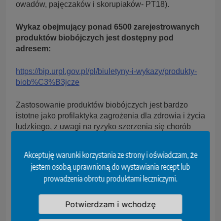
owadów, pajęczaków i skorupiaków- PT18).
Wykaz obejmujący ponad 6500 zarejestrowanych
produktów biobójczych jest dostępny pod
adresem:
https://bip.urpl.gov.pl/pl/biuletyny-i-wykazy/produkty-
biob%C3%B3jcze
Zastosowanie produktów biobójczych jest bardzo
istotne jako profilaktyka zagrożenia dla zdrowia i życia
ludzkiego, z uwagi na ryzyko szerzenia się chorób
zakaźnych oraz zatruć pokarmowych na terenach
dotkniętych powodzią.
Akceptuję warunki korzystania ze strony i oświadczam, że
jestem osobą uprawnioną do wystawiania recept lub
źródło: Urząd Rejestracji Produktów Leczniczych,
prowadzenia obrotu produktami leczniczymi.
Wyrobów Medycznych i Produktów Biobójczych
Potwierdzam i wchodzę
Tagged:
Biobójcze
Dezynfekcja
Konserwacja