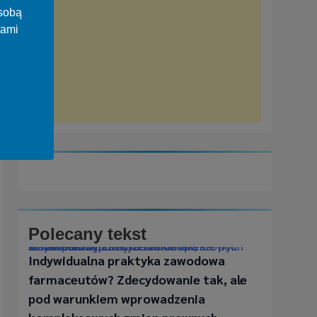
osobą
tami
Polecany tekst
Indywidualna praktyka zawodowa farmaceutów? Zdecydowanie tak, ale pod warunkiem wprowadzenia kompleksowych zmian prawnych
Indywidualna praktyka zawodowa
farmaceutów? Zdecydowanie tak, ale
pod warunkiem wprowadzenia