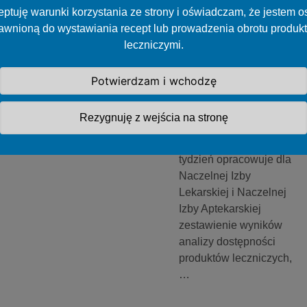
Problem z
ptuję warunki korzystania ze strony i oświadczam, że jestem 
dostępnością
awnioną do wystawiania recept lub prowadzenia obrotu produk
antybiotyku w
leczniczymi.
zawiesinie –
jak długo
Potwierdzam i wchodzę
potrwa?
Rezygnuję z wejścia na stronę
Główny Inspektorat
Farmaceutyczny co
tydzień opracowuje dla
Naczelnej Izby
Lekarskiej i Naczelnej
Izby Aptekarskiej
zestawienie wyników
analizy dostępności
produktów leczniczych,
…