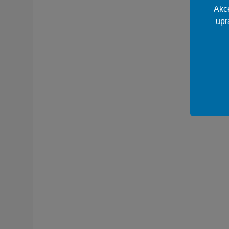
Akce
upr