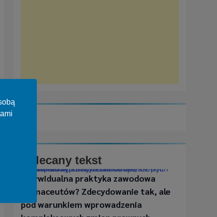
osobą
tami
Polecany tekst
Indywidualna praktyka zawodowa farmaceutów? Zdecydowanie tak, ale pod warunkiem wprowadzenia kompleksowych zmian prawnych
Indywidualna praktyka zawodowa
farmaceutów? Zdecydowanie tak, ale
pod warunkiem wprowadzenia