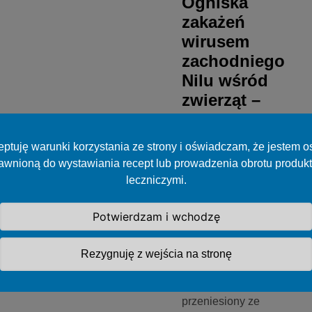
Ogniska
zakażeń
wirusem
zachodniego
Nilu wśród
zwierząt –
projekt
rozporządzenia
ptuję warunki korzystania ze strony i oświadczam, że jestem 
awnioną do wystawiania recept lub prowadzenia obrotu produk
Zwierzęta (ptaki oraz
leczniczymi.
koniowate) stanowią
rezerwuar wirusa
Potwierdzam i wchodzę
zachodniego Nilu, a
patogen może być w
sprzyjających
Rezygnuję z wejścia na stronę
warunkach
środowiskowych
przeniesiony ze