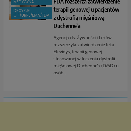
FDA rozszerza zatwierdzenie
MEDYCYNA
terapii genowej u pacjentów
DECYZJE
GIF/URPL/EMA/FDA
z dystrofią mięśniową
Duchenne’a
Agencja ds. Żywności i Leków
rozszerzyła zatwierdzenie leku
Elevidys, terapii genowej
stosowanej w leczeniu dystrofii
mięśniowej Duchenne’a (DMD) u
osób…