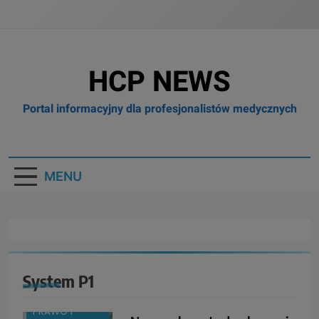
HCP NEWS
Portal informacyjny dla profesjonalistów medycznych
MENU
BRANŻA:
FARMACJA
System P1
BRANŻA:
MEDYCYNA
PRAWO I