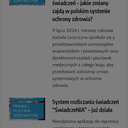
ZDROWOTNA
świadczeń – jakie zmiany
zajdą w polskim systemie
ochrony zdrowia?
11 lipca 2024 r. minister zdrowia
Izabela Leszczyna spotkała się z
przedstawicielami samorządów
wojewódzkich i powiatowych oraz
dyrektorami szpitali i placówek
medycznych z całego kraju, aby
przedstawić założenia zmian
systemowych w ochronie
BOX
zdrowia.
BRANŻA:
FARMACJA
System rozliczania świadczeń
PRAWO I
“ŚwiadczeNIA” – już działa
POLITYKA
ZDROWOTNA
Nieodpłatna aplikacja do rejestracji