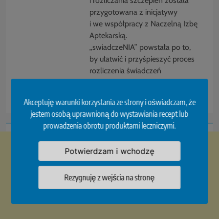
i rozliczania szczepień została
przygotowana z inicjatywy
i we współpracy z Naczelną Izbę
Aptekarską.
„swiadczeNIA” powstała po to,
by ułatwić i przyśpieszyć proces
rozliczenia świadczeń
zdrowotnych…
Akceptuję warunki korzystania ze strony i oświadczam, że
jestem osobą uprawnioną do wystawiania recept lub
prowadzenia obrotu produktami leczniczymi.
Potwierdzam i wchodzę
Rezygnuję z wejścia na stronę