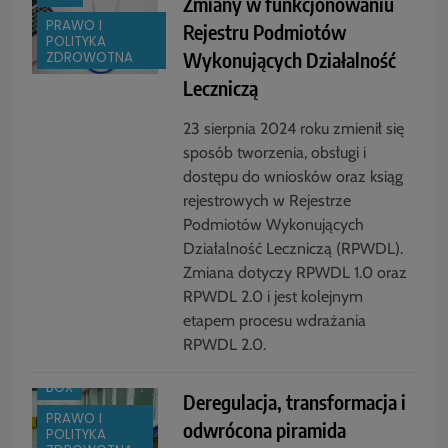
Zmiany w funkcjonowaniu
PRAWO I
Rejestru Podmiotów
POLITYKA
Wykonujących Działalność
ZDROWOTNA
Leczniczą
23 sierpnia 2024 roku zmienił się
sposób tworzenia, obsługi i
dostępu do wniosków oraz ksiąg
rejestrowych w Rejestrze
Podmiotów Wykonujących
Działalność Leczniczą (RPWDL).
Zmiana dotyczy RPWDL 1.0 oraz
RPWDL 2.0 i jest kolejnym
etapem procesu wdrażania
RPWDL 2.0.
BOX
Deregulacja, transformacja i
PRAWO I
odwrócona piramida
POLITYKA