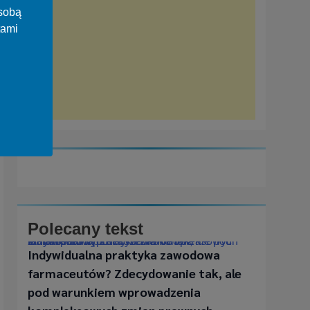
osobą
tami
Polecany tekst
Indywidualna praktyka zawodowa farmaceutów? Zdecydowanie tak, ale pod warunkiem wprowadzenia kompleksowych zmian prawnych
Indywidualna praktyka zawodowa
farmaceutów? Zdecydowanie tak, ale
pod warunkiem wprowadzenia