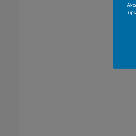
Akce
upr