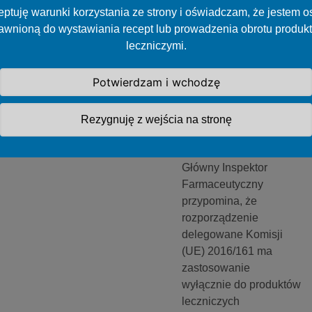
GIF:
ptuję warunki korzystania ze strony i oświadczam, że jestem 
Serializacja
awnioną do wystawiania recept lub prowadzenia obrotu produk
produktów
leczniczymi.
leczniczych w
przypadku
Potwierdzam i wchodzę
zmiany ich
kategorii
Rezygnuję z wejścia na stronę
dostępności
Główny Inspektor
Farmaceutyczny
przypomina, że
rozporządzenie
delegowane Komisji
(UE) 2016/161 ma
zastosowanie
wyłącznie do produktów
leczniczych