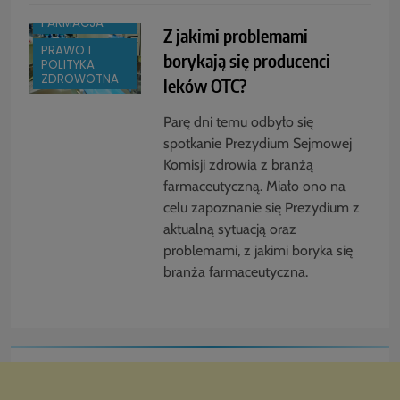
BRANŻA:
FARMACJA
Z jakimi problemami
PRAWO I
borykają się producenci
POLITYKA
ZDROWOTNA
leków OTC?
Parę dni temu odbyło się
spotkanie Prezydium Sejmowej
Komisji zdrowia z branżą
farmaceutyczną. Miało ono na
celu zapoznanie się Prezydium z
aktualną sytuacją oraz
problemami, z jakimi boryka się
branża farmaceutyczna.