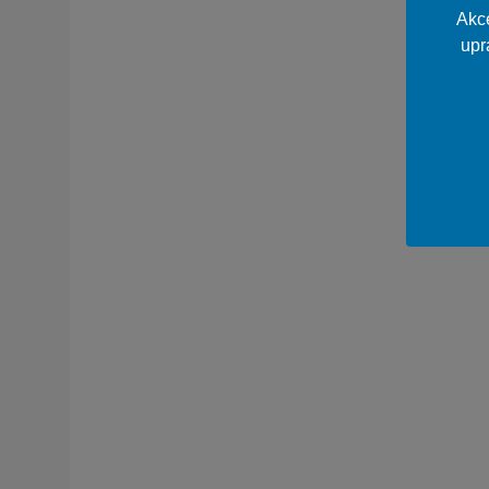
Akce
upr