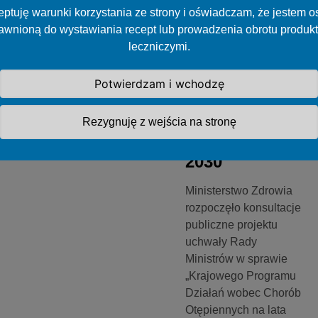
Konsultacje
ptuję warunki korzystania ze strony i oświadczam, że jestem 
publiczne
awnioną do wystawiania recept lub prowadzenia obrotu produk
Krajowego
leczniczymi.
Programu
Działań wobec
Potwierdzam i wchodzę
Chorób
Otępiennych
Rezygnuję z wejścia na stronę
na lata 2025-
2030
Ministerstwo Zdrowia
rozpoczęło konsultacje
publiczne projektu
uchwały Rady
Ministrów w sprawie
„Krajowego Programu
Działań wobec Chorób
Otępiennych na lata