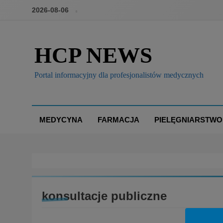
2026-08-06
HCP NEWS
Portal informacyjny dla profesjonalistów medycznych
MEDYCYNA
FARMACJA
PIELĘGNIARSTWO
konsultacje publiczne
BOX
BRANŻA: MEDYCYNA
BRANŻA: PIELĘGNIA
PRAWO I POLITYKA ZDROWOTNA