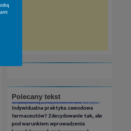
osobą
tami
Polecany tekst
Indywidualna praktyka zawodowa farmaceutów? Zdecydowanie tak, ale pod warunkiem wprowadzenia kompleksowych zmian prawnych
Indywidualna praktyka zawodowa
farmaceutów? Zdecydowanie tak, ale
pod warunkiem wprowadzenia