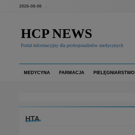
2026-08-08
HCP NEWS
Portal informacyjny dla profesjonalistów medycznych
MEDYCYNA
FARMACJA
PIELĘGNIARSTWO
HTA
BOX
DECYZJE GIF/URPL/EMA/FDA
WAŻNE