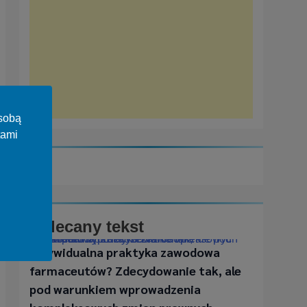
osobą
tami
Polecany tekst
Indywidualna praktyka zawodowa farmaceutów? Zdecydowanie tak, ale pod warunkiem wprowadzenia kompleksowych zmian prawnych
Indywidualna praktyka zawodowa
farmaceutów? Zdecydowanie tak, ale
pod warunkiem wprowadzenia