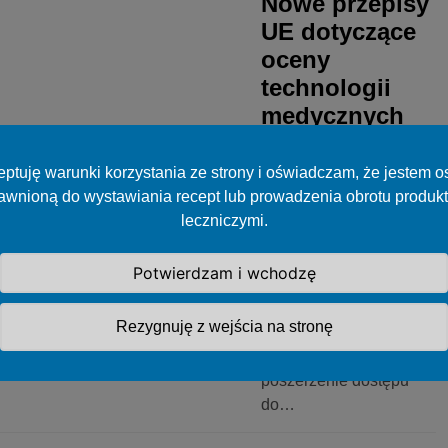
Nowe przepisy
UE dotyczące
oceny
technologii
medycznych
wchodzą w
życie
ptuję warunki korzystania ze strony i oświadczam, że jestem 
awnioną do wystawiania recept lub prowadzenia obrotu produk
12 stycznia weszło w
leczniczymi.
życie nowe
rozporządzenie
Potwierdzam i wchodzę
dotyczące oceny
technologii medycznych.
Rezygnuję z wejścia na stronę
Ma ono na celu
przyspieszenie i
poszerzenie dostępu
do…