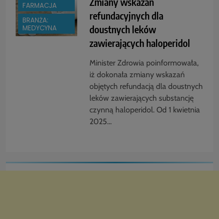
Zmiany wskazań
FARMACJA
refundacyjnych dla
BRANŻA:
doustnych leków
MEDYCYNA
zawierających haloperidol
Minister Zdrowia poinformowała,
iż dokonała zmiany wskazań
objętych refundacją dla doustnych
leków zawierających substancję
czynną haloperidol. Od 1 kwietnia
2025…