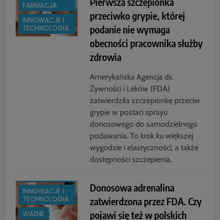
Pierwsza szczepionka
FARMACJA
przeciwko grypie, której
INNOWACJE I
podanie nie wymaga
TECHNOLOGIA
obecności pracownika służby
zdrowia
Amerykańska Agencja ds.
Żywności i Leków (FDA)
zatwierdziła szczepionkę przeciw
grypie w postaci sprayu
donosowego do samodzielnego
BOX
podawania. To krok ku większej
BRANŻA:
wygodzie i elastyczności, a także
FARMACJA
dostępności szczepienia.
BRANŻA:
MEDYCYNA
Donosowa adrenalina
INNOWACJE I
TECHNOLOGIA
zatwierdzona przez FDA. Czy
pojawi się też w polskich
WAŻNE