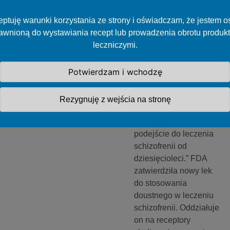
FDA
zatwierdza lek
ptuję warunki korzystania ze strony i oświadczam, że jestem 
o nowym
awnioną do wystawiania recept lub prowadzenia obrotu produk
mechanizmie
leczniczymi.
działania w
Potwierdzam i wchodzę
leczeniu
schizofrenii
Rezygnuję z wejścia na stronę
„Ten lek stanowi
pierwsze nowe
podejście do leczenia
schizofrenii od
dziesięcioleci.” FDA
zatwierdziła nowy lek
do stosowania
doustnego w leczeniu
schizofrenii. Oddziałuje
on na receptory