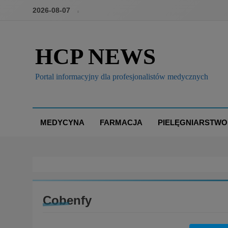
2026-08-07
HCP NEWS
Portal informacyjny dla profesjonalistów medycznych
MEDYCYNA
FARMACJA
PIELĘGNIARSTWO
Cobenfy
BRANŻA: MEDYCYNA
DECYZJE GIF/URPL/EMA/FDA
SLIDER