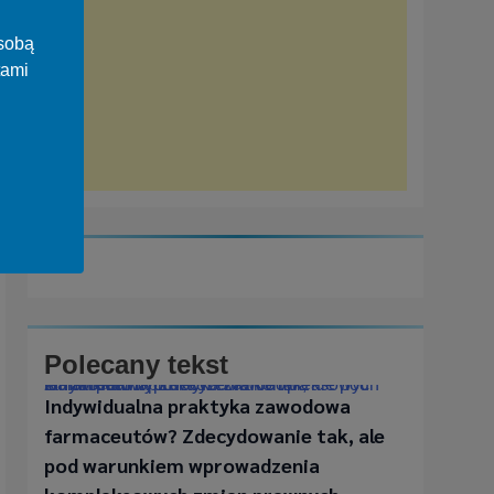
osobą
tami
Polecany tekst
Indywidualna praktyka zawodowa farmaceutów? Zdecydowanie tak, ale pod warunkiem wprowadzenia kompleksowych zmian prawnych
Indywidualna praktyka zawodowa
farmaceutów? Zdecydowanie tak, ale
pod warunkiem wprowadzenia