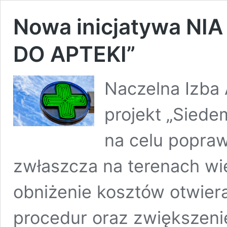
Nowa inicjatywa NI
DO APTEKI”
Naczelna Izba 
projekt „Siede
na celu popraw
zwłaszcza na terenach wie
obniżenie kosztów otwier
procedur oraz zwiększeni